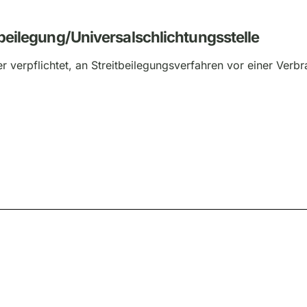
­beilegung/Universal­schlichtungs­stelle
er verpflichtet, an Streitbeilegungsverfahren vor einer Verbr
Gemacht mit
onepage